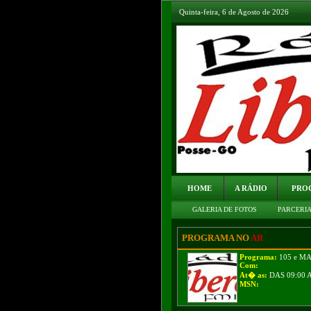
Quinta-feira, 6 de Agosto de 2026
HOME
A RÁDIO
PRO
GALERIA DE FOTOS
PARCERI
PROGRAMA NO
AR
Programa:
105 e M
Com:
At� as:
DAS 09:00 
MSN: