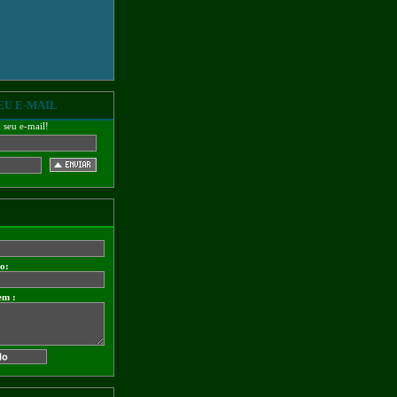
EU E-MAIL
m seu e-mail!
do:
em :