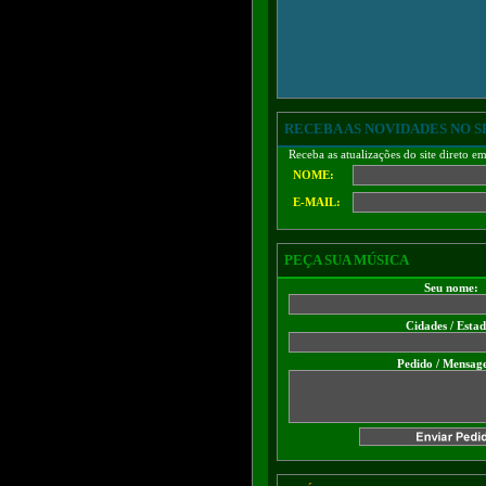
RECEBA AS NOVIDADES NO S
Receba as atualizações do site direto e
NOME:
E-MAIL:
PEÇA SUA MÚSICA
Seu nome:
Cidades / Esta
Pedido / Mensag