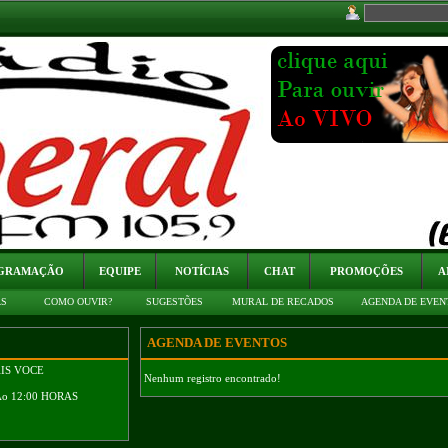
GRAMAÇÃO
EQUIPE
NOTÍCIAS
CHAT
PROMOÇÕES
A
AS
COMO OUVIR?
SUGESTÕES
MURAL DE RECADOS
AGENDA DE EVEN
AGENDA DE EVENTOS
AIS VOCE
Nenhum registro encontrado!
Ao 12:00 HORAS