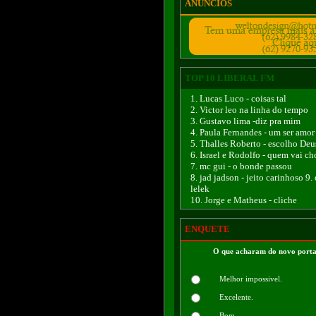
ANÚNCIOS
TOP 10 LIBERAL FM
1. Lucas Luco - coisas tal
2. Victor leo na linha do tempo
3. Gustavo lima -diz pra mim
4. Paula Fernandes - um ser amor
5. Thalles Roberto - escolho Deu
6. Israel e Rodolfo - quem vai ch
7. mc gui - o bonde passou
8. jad jadson - jeito carinhoso 9.
lelek
10. Jorge e Matheus - cliche
ENQUETE
O que acharam do novo porta
Melhor impossivel.
Excelente.
Bom.