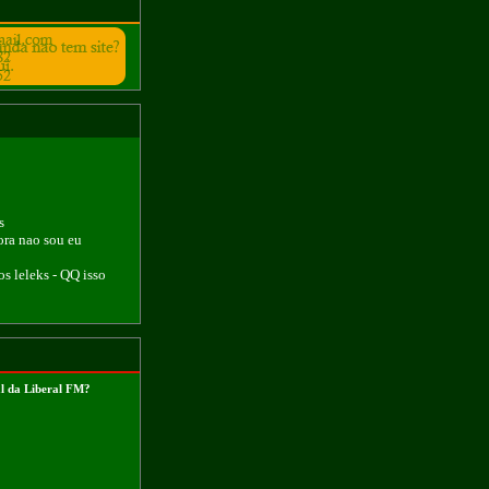
s
ora nao sou eu
 os leleks - QQ isso
l da Liberal FM?