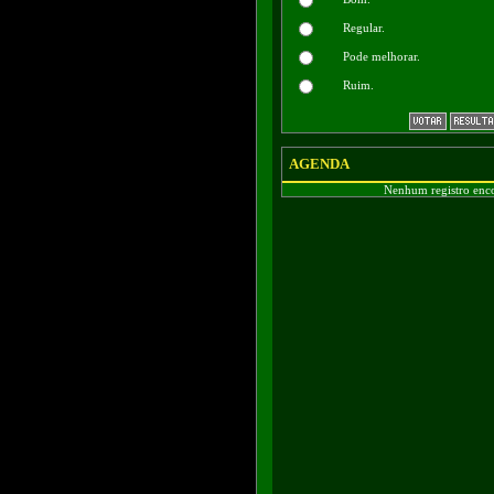
Regular.
Pode melhorar.
Ruim.
AGENDA
Nenhum registro enc