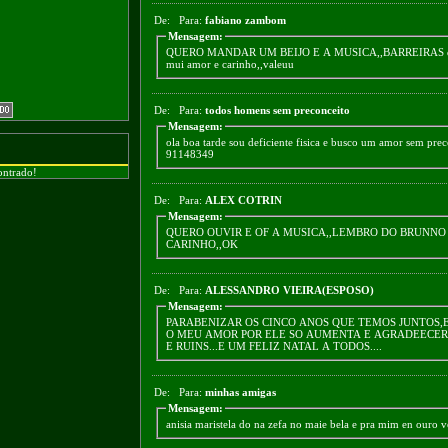
De:
Para:
fabiano zambom
Mensagem:
QUERO MANDAR UM BEIJO E A MUSICA,,BARREIRAS
mui amor e carinho,,valeuu
De:
Para:
todos homens sem preconceito
Mensagem:
ola boa tarde sou deficiente fisica e busco um amor sem pre
91148349
ontrado!
De:
Para:
ALEX COTRIN
Mensagem:
QUERO OUVIR E OF A MUSICA,,LEMBRO DO BRUNNO
CARINHO,,OK
De:
Para:
ALESSANDRO VIEIRA(ESPOSO)
Mensagem:
PARABENIZAR OS CINCO ANOS QUE TEMOS JUNTOS,E
O MEU AMOR POR ELE SO AUMENTA E AGRADEECER
E RUINS...E UM FELIZ NATAL A TODOS....
De:
Para:
minhas amigas
Mensagem:
anisia maristela do na zefa no maie bela e pra mim en ouro v