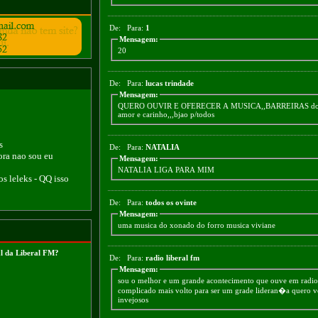
De:
Para:
1
Mensagem:
20
De:
Para:
lucas trindade
Mensagem:
QUERO OUVIR E OFERECER A MUSICA,,BARREIRAS d
amor e carinho,,,bjao p/todos
s
De:
Para:
NATALIA
ora nao sou eu
Mensagem:
NATALIA LIGA PARA MIM
 os leleks - QQ isso
De:
Para:
todos os ovinte
Mensagem:
uma musica do xonado do forro musica viviane
l da Liberal FM?
De:
Para:
radio liberal fm
Mensagem:
sou o melhor e um grande acontecimento que ouve em radio
complicado mais volto para ser um grade lideran�a quero ve
invejosos