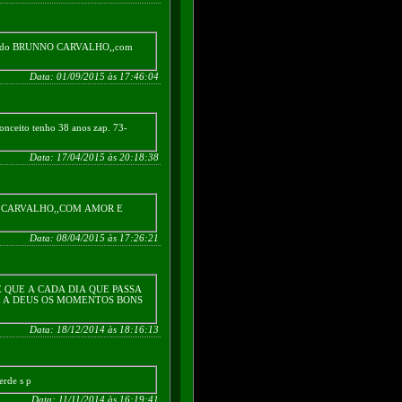
 do BRUNNO CARVALHO,,com
Data: 01/09/2015 às 17:46:04
conceito tenho 38 anos zap. 73-
Data: 17/04/2015 às 20:18:38
 CARVALHO,,COM AMOR E
Data: 08/04/2015 às 17:26:21
 QUE A CADA DIA QUE PASSA
 A DEUS OS MOMENTOS BONS
Data: 18/12/2014 às 18:16:13
erde s p
Data: 11/11/2014 às 16:19:41