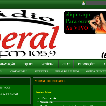
GRAMAÇÃO
EQUIPE
NOTÍCIAS
CHAT
PROMOÇÕES
A
AS
COMO OUVIR?
SUGESTÕES
MURAL DE RECADOS
AGENDA DE EVEN
MURAL DE RECADOS
AIS VOCE
Assinar Mural
Ao 12:00 HORAS
De:
Para:
Locutor
Mensagem:
Algu�m me passa o Zap De Rodomiro Vieira ??