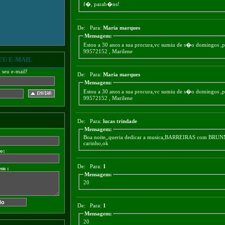
f�, parab�ns!
De:
Para:
Maria marques
Mensagem:
Estou a 30 anos a sua procura,vc sumiu de s�o domingos ,per
99572152 , Marilene
EU E-MAIL
m seu e-mail!
De:
Para:
Maria marques
Mensagem:
Estou a 30 anos a sua procura,vc sumiu de s�o domingos ,per
99572152 , Marilene
De:
Para:
lucas trindade
Mensagem:
Boa noite,,queria dedicar a musica,BARREIRAS com BR
carinho,ok
do:
De:
Para:
1
em :
Mensagem:
20
De:
Para:
1
Mensagem:
20