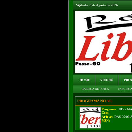
S�bado, 8 de Agosto de 2026
HOME
A RÁDIO
PRO
GALERIA DE FOTOS
PARCERI
PROGRAMA NO
AR
Programa:
105 e M
Com:
At� as:
DAS 09:00 
MSN: