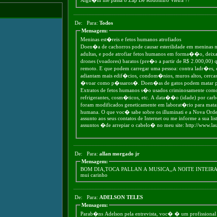
De:
Para:
Todos
Mensagem:
Meninas est�reis e fetos humanos atrofiados
Doen�a de cachorros pode causar esterilidade em meninas 
adultas, e pode atrofiar fetos humanos em forma��o, deixa
drones (voadores) baratos (pre�o a partir de R$ 2.000,00) 
remoto. E que podem carregar uma pessoa: contra ladr�es,
adiantam mais edif�cios, condom�nios, muros altos, cercas 
�voar como p�ssaros�. Doen�as de gatos podem matar pe
Extratos de fetos humanos s�o usados criminosamente com
refrigerantes, cosm�ticos, etc. A data��o (idade) por car
foram modificados geneticamente em laborat�rio para matar
humana. O que voc� sabe sobre os illuminati e a Nova Ord
assunto aos seus contatos de Internet ou me informe a sua lis
assuntos �de arrepiar o cabelo� no meu site: http://www.l
De:
Para:
allan morgado jr
Mensagem:
BOM DIA,TOCA PALLAN A MUSICA,,A NOITE INTEIRA
mui carinho
De:
Para:
ADELSON TELES
Mensagem:
Parab�ns Adelson pela entrevista, voc� � um profissional 