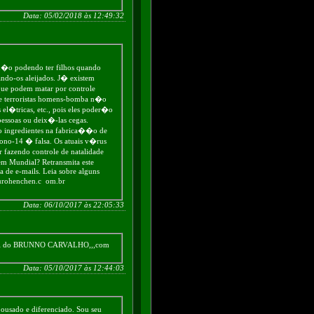
Data: 05/02/2018 às 12:49:32
n�o podendo ter filhos quando
ndo-os aleijados. J� existem
que podem matar por controle
 e terroristas homens-bomba n�o
el�tricas, etc., pois eles poder�o
ssoas ou deix�-las cegas.
o ingredientes na fabrica��o de
bono-14 � falsa. Os atuais v�rus
 fazendo controle de natalidade
em Mundial? Retransmita este
ta de e-mails. Leia sobre alguns
aurohenchen.c om.br
Data: 06/10/2017 às 22:05:33
 do BRUNNO CARVALHO,,,com
Data: 05/10/2017 às 12:44:03
ousado e diferenciado. Sou seu