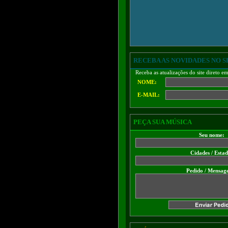
RECEBA AS NOVIDADES NO S
Receba as atualizações do site direto e
NOME:
E-MAIL:
PEÇA SUA MÚSICA
Seu nome:
Cidades / Esta
Pedido / Mensag