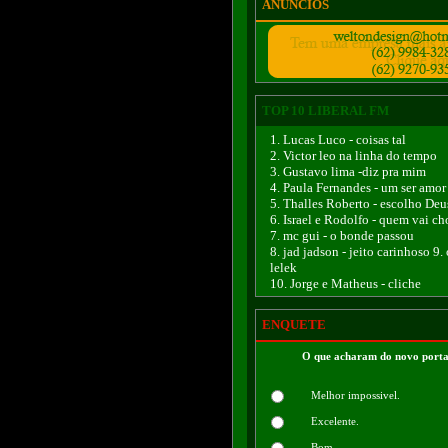
ANÚNCIOS
TOP 10 LIBERAL FM
1. Lucas Luco - coisas tal
2. Victor leo na linha do tempo
3. Gustavo lima -diz pra mim
4. Paula Fernandes - um ser amor
5. Thalles Roberto - escolho Deu
6. Israel e Rodolfo - quem vai ch
7. mc gui - o bonde passou
8. jad jadson - jeito carinhoso 9.
lelek
10. Jorge e Matheus - cliche
ENQUETE
O que acharam do novo porta
Melhor impossivel.
Excelente.
Bom.