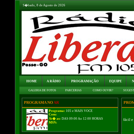
S�bado, 8 de Agosto de 2026
HOME
A RÁDIO
PROGRAMAÇÃO
EQUIPE
N
GALERIA DE FOTOS
PARCERIAS
COMO OUVIR?
SUGES
PROGRAMA NO
AR
PROM
Programa:
105 e MAIS VOCE
Com:
At� as:
DAS 09:00 Ao 12:00 HORAS
fácil 
MSN: