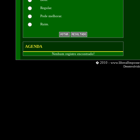
Regular.
Pode melhorar.
Ruim.
AGENDA
Nenhum registro encontrado!
� 2010 - www.liberalfmpos
Desenvolvid