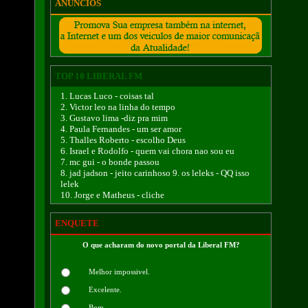
ANÚNCIOS
TOP 10 LIBERAL FM
1. Lucas Luco - coisas tal
2. Victor leo na linha do tempo
3. Gustavo lima -diz pra mim
4. Paula Fernandes - um ser amor
5. Thalles Roberto - escolho Deus
6. Israel e Rodolfo - quem vai chora nao sou eu
7. mc gui - o bonde passou
8. jad jadson - jeito carinhoso 9. os leleks - QQ isso
lelek
10. Jorge e Matheus - cliche
ENQUETE
O que acharam do novo portal da Liberal FM?
Melhor impossivel.
Excelente.
Bom.