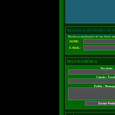
RECEBA AS NOVIDADES NO S
Receba as atualizações do site direto e
NOME:
E-MAIL:
PEÇA SUA MÚSICA
Seu nome:
Cidades / Esta
Pedido / Mensag