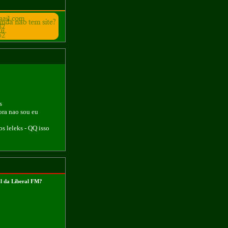
s
ora nao sou eu
 os leleks - QQ isso
l da Liberal FM?