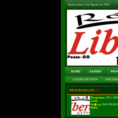
Quinta-feira, 6 de Agosto de 2026
HOME
A RÁDIO
PRO
GALERIA DE FOTOS
PARCERI
PROGRAMA NO
AR
Programa:
105 e M
Com:
At� as:
DAS 09:00 
MSN: