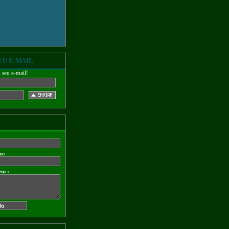
EU E-MAIL
m seu e-mail!
do:
em :