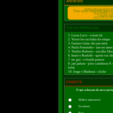
ANÚNCIOS
TOP 10 LIBERAL FM
1. Lucas Luco - coisas tal
2. Victor leo na linha do tempo
3. Gustavo lima -diz pra mim
4. Paula Fernandes - um ser amor
5. Thalles Roberto - escolho Deu
6. Israel e Rodolfo - quem vai ch
7. mc gui - o bonde passou
8. jad jadson - jeito carinhoso 9.
lelek
10. Jorge e Matheus - cliche
ENQUETE
O que acharam do novo porta
Melhor impossivel.
Excelente.
Bom.