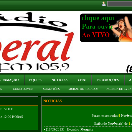
GRAMAÇÃO
EQUIPE
NOTÍCIAS
CHAT
PROMOÇÕES
A
AS
COMO OUVIR?
SUGESTÕES
MURAL DE RECADOS
AGENDA DE EVEN
NOTÍCIAS
AIS VOCE
Foram encontradas
8
Not�cia
Ao 12:00 HORAS
Exibindo Not�cia(s) de
1
•
[18/09/2013] -
Evandro Mesquita