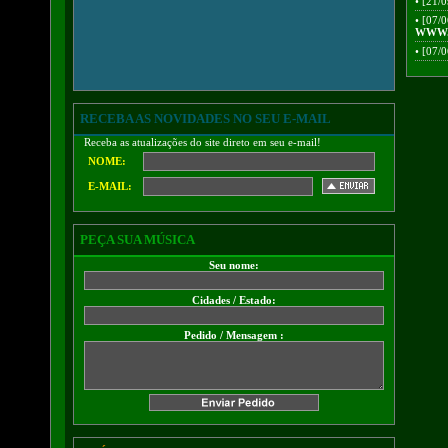
•
[21/0
•
[07/0
WWW.
•
[07/0
RECEBA AS NOVIDADES NO SEU E-MAIL
Receba as atualizações do site direto em seu e-mail!
NOME:
E-MAIL:
PEÇA SUA MÚSICA
Seu nome:
Cidades / Estado:
Pedido / Mensagem :