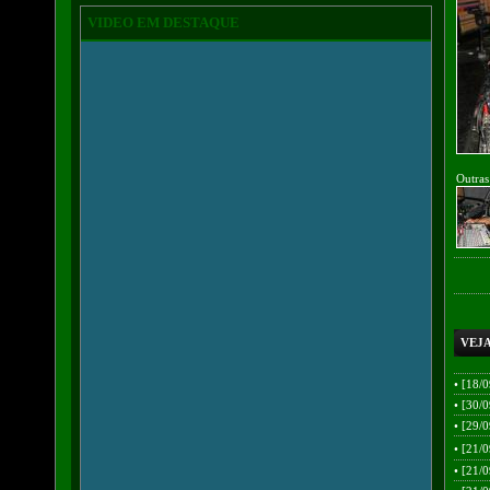
VIDEO EM DESTAQUE
Outras
VEJA
•
[18/0
•
[30/0
•
[29/0
•
[21/0
•
[21/0