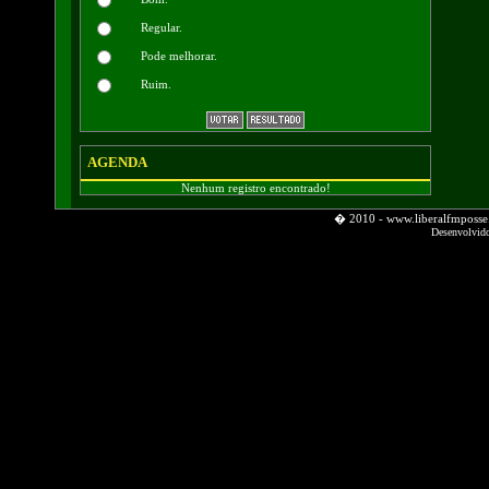
Regular.
Pode melhorar.
Ruim.
AGENDA
Nenhum registro encontrado!
� 2010 - www.liberalfmpos
Desenvolvid