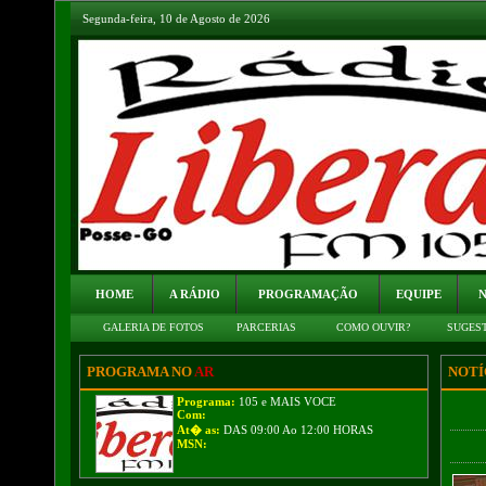
Segunda-feira, 10 de Agosto de 2026
HOME
A RÁDIO
PROGRAMAÇÃO
EQUIPE
N
GALERIA DE FOTOS
PARCERIAS
COMO OUVIR?
SUGES
PROGRAMA NO
AR
NOTÍ
Programa:
105 e MAIS VOCE
Com:
At� as:
DAS 09:00 Ao 12:00 HORAS
MSN: