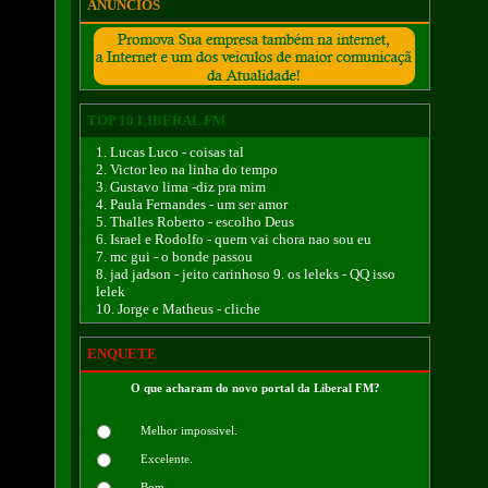
ANÚNCIOS
TOP 10 LIBERAL FM
1. Lucas Luco - coisas tal
2. Victor leo na linha do tempo
3. Gustavo lima -diz pra mim
4. Paula Fernandes - um ser amor
5. Thalles Roberto - escolho Deus
6. Israel e Rodolfo - quem vai chora nao sou eu
7. mc gui - o bonde passou
8. jad jadson - jeito carinhoso 9. os leleks - QQ isso
lelek
10. Jorge e Matheus - cliche
ENQUETE
O que acharam do novo portal da Liberal FM?
Melhor impossivel.
Excelente.
Bom.