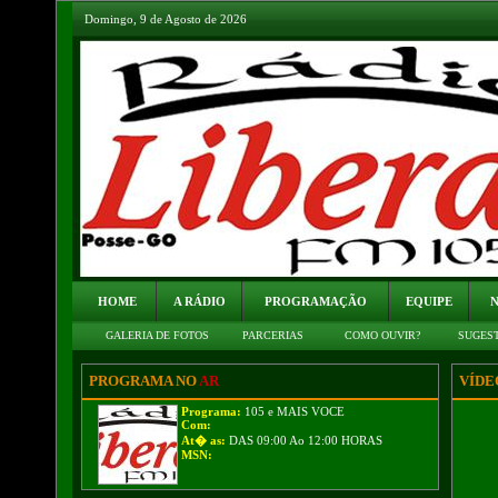
Domingo, 9 de Agosto de 2026
HOME
A RÁDIO
PROGRAMAÇÃO
EQUIPE
N
GALERIA DE FOTOS
PARCERIAS
COMO OUVIR?
SUGES
PROGRAMA NO
AR
VÍDE
Programa:
105 e MAIS VOCE
Com:
At� as:
DAS 09:00 Ao 12:00 HORAS
MSN: