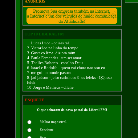
ANÚNCIOS
TOP 10 LIBERAL FM
1. Lucas Luco - coisas tal
2. Victor leo na linha do tempo
3. Gustavo lima -diz pra mim
4. Paula Fernandes - um ser amor
5. Thalles Roberto - escolho Deus
6. Israel e Rodolfo - quem vai chora nao sou eu
7. mc gui - o bonde passou
8. jad jadson - jeito carinhoso 9. os leleks - QQ isso
lelek
10. Jorge e Matheus - cliche
ENQUETE
O que acharam do novo portal da Liberal FM?
Melhor impossivel.
Excelente.
Bom.