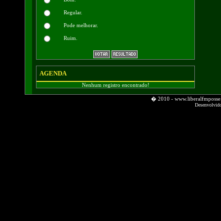
Regular.
Pode melhorar.
Ruim.
AGENDA
Nenhum registro encontrado!
� 2010 - www.liberalfmpos
Desenvolvid